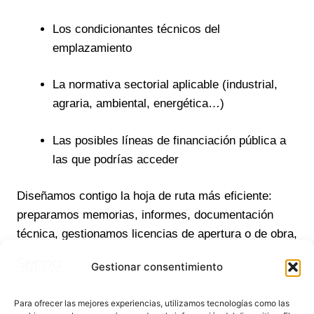
Los condicionantes técnicos del
emplazamiento
La normativa sectorial aplicable (industrial,
agraria, ambiental, energética…)
Las posibles líneas de financiación pública a
las que podrías acceder
Diseñamos contigo la hoja de ruta más eficiente:
preparamos memorias, informes, documentación
técnica, gestionamos licencias de apertura o de obra,
e incluso coordinamos la contratación de empresas
Gestionar consentimiento
ejecutoras. Vos te concentrás en tu proyecto.
Nosotros, en que todo esté en regla y funcione.
Para ofrecer las mejores experiencias, utilizamos tecnologías como las